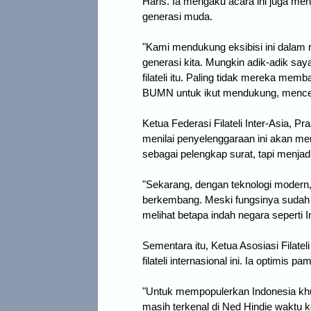
Haris. Ia mengaku acara ini juga men
generasi muda.
"Kami mendukung eksibisi ini dalam r
generasi kita. Mungkin adik-adik saya,
filateli itu. Paling tidak mereka mem
BUMN untuk ikut mendukung, mencerd
Ketua Federasi Filateli Inter-Asia, P
menilai penyelenggaraan ini akan m
sebagai pelengkap surat, tapi menjad
"Sekarang, dengan teknologi modern,
berkembang. Meski fungsinya sudah 
melihat betapa indah negara seperti 
Sementara itu, Ketua Asosiasi Filat
filateli internasional ini. Ia optimis
"Untuk mempopulerkan Indonesia khus
masih terkenal di Ned Hindie waktu k