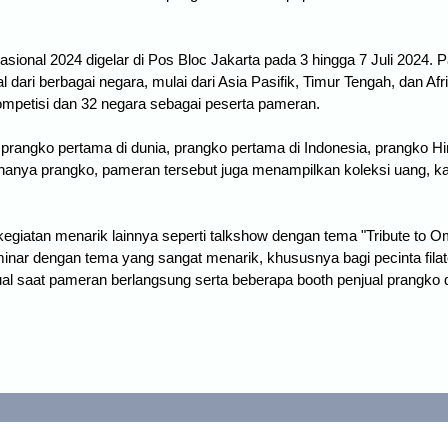
nasional 2024 digelar di Pos Bloc Jakarta pada 3 hingga 7 Juli 2024
sal dari berbagai negara, mulai dari Asia Pasifik, Timur Tengah, dan Afr
ompetisi dan 32 negara sebagai peserta pameran.
rangko pertama di dunia, prangko pertama di Indonesia, prangko Hi
 hanya prangko, pameran tersebut juga menampilkan koleksi uang, kart
egiatan menarik lainnya seperti talkshow dengan tema "Tribute to 
inar dengan tema yang sangat menarik, khususnya bagi pecinta filat
ual saat pameran berlangsung serta beberapa booth penjual prangko 