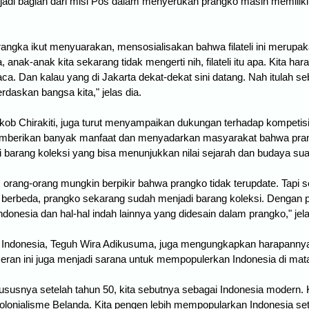
jadi bagian dari misi Pos dalam menyerukan prangko masih memiliki ni
angka ikut menyuarakan, mensosialisakan bahwa filateli ini merupaka
 anak-anak kita sekarang tidak mengerti nih, filateli itu apa. Kita ha
baca. Dan kalau yang di Jakarta dekat-dekat sini datang. Nah itulah s
askan bangsa kita," jelas dia.
rakob Chirakiti, juga turut menyampaikan dukungan terhadap kompetisi d
emberikan banyak manfaat dan menyadarkan masyarakat bahwa prang
i barang koleksi yang bisa menunjukkan nilai sejarah dan budaya sua
 orang-orang mungkin berpikir bahwa prangko tidak terupdate. Tapi s
berbeda, prangko sekarang sudah menjadi barang koleksi. Dengan p
Indonesia dan hal-hal indah lainnya yang didesain dalam prangko," jel
eli Indonesia, Teguh Wira Adikusuma, juga mengungkapkan harapann
 pameran ini juga menjadi sarana untuk mempopulerkan Indonesia di mata
usnya setelah tahun 50, kita sebutnya sebagai Indonesia modern. 
olonialisme Belanda. Kita pengen lebih mempopularkan Indonesia set