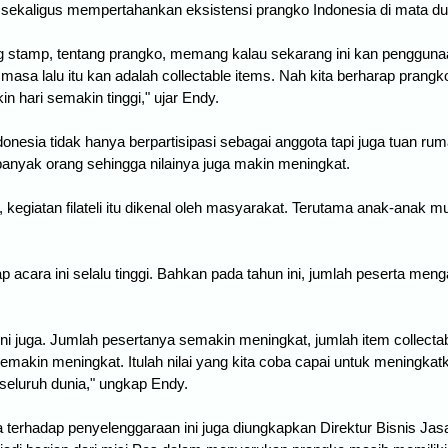
sekaligus mempertahankan eksistensi prangko Indonesia di mata du
ng stamp, tentang prangko, memang kalau sekarang ini kan pengguna
 masa lalu itu kan adalah collectable items. Nah kita berharap prangk
in hari semakin tinggi," ujar Endy.
donesia tidak hanya berpartisipasi sebagai anggota tapi juga tuan ru
 banyak orang sehingga nilainya juga makin meningkat.
, kegiatan filateli itu dikenal oleh masyarakat. Terutama anak-anak 
 acara ini selalu tinggi. Bahkan pada tahun ini, jumlah peserta meng
sini juga. Jumlah pesertanya semakin meningkat, jumlah item collect
akin meningkat. Itulah nilai yang kita coba capai untuk meningkatkan 
i seluruh dunia," ungkap Endy.
erhadap penyelenggaraan ini juga diungkapkan Direktur Bisnis Jas